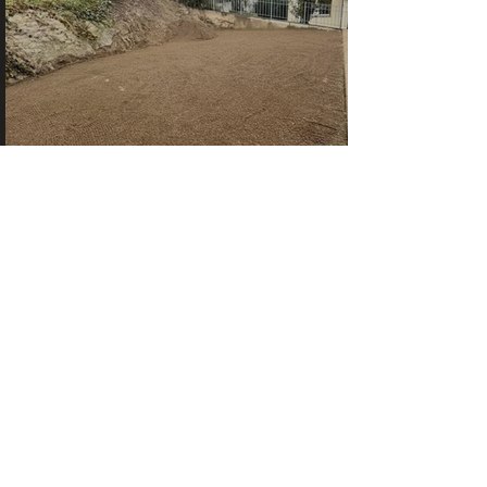
Area esterna di un'abitazione a
Rifiano
19 mag